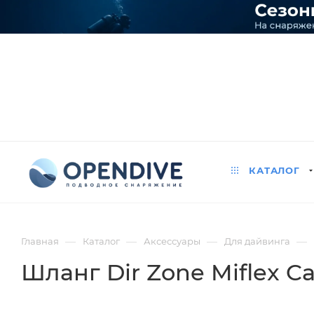
КАТАЛОГ
—
—
—
—
Главная
Каталог
Аксессуары
Для дайвинга
Шланг Dir Zone Miflex 