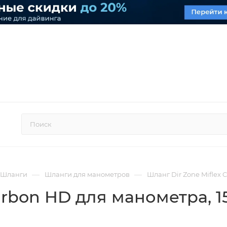
—
—
Шланги
Шланги для манометров
Шланг Dir Zone Miflex
Carbon HD для манометра
, 