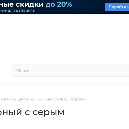
—
, кепки и шапочки
Бейсболка Frogman
рный с серым