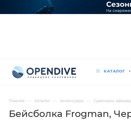
КАТАЛОГ
—
—
—
Главная
Каталог
Аксессуары
Сувениры, одежда
Бейсболка Frogman
, Че