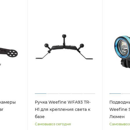
камеры
Ручка Weefine WFA93 TR-
Подводны
ar
H1 для крепления света к
Weefine 
базе
Люмен
Самовывоз сегодня
Самовывоз