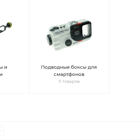
ы и
Подводные боксы для
и
смартфонов
в
11 товаров