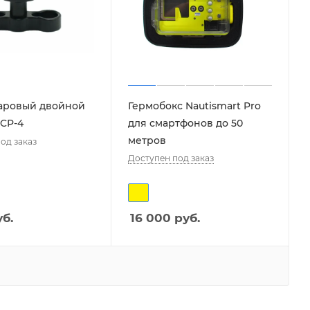
аровый двойной
Гермобокс Nautismart Pro
 CP-4
для смартфонов до 50
метров
од заказ
Доступен под заказ
уб.
16 000
руб.