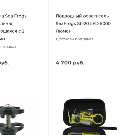
а Sea Frogs
Подводный осветитель
альная
SeaFrogs SL-20 LED 5000
ющаяся с 2
Люмен
ми
Доступен под заказ
од заказ
руб.
4 700 руб.