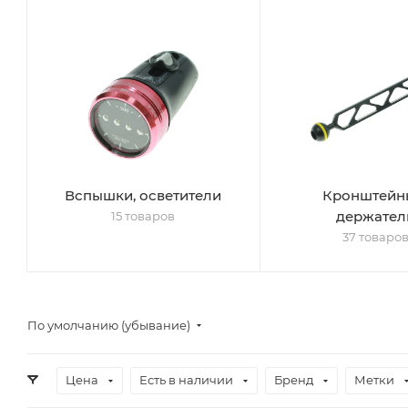
Вспышки, осветители
Кронштейн
держател
15 товаров
37 товаро
По умолчанию (убывание)
Цена
Есть в наличии
Бренд
Метки