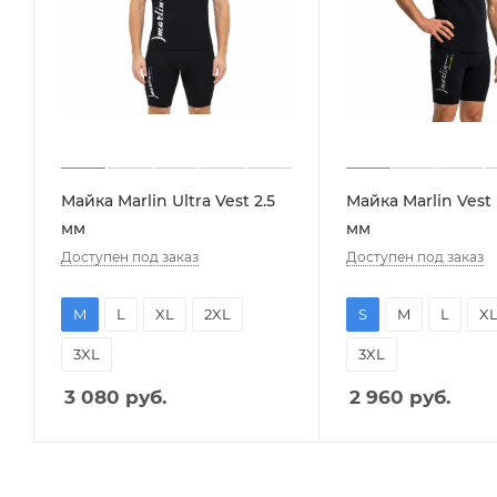
Майка Marlin Ultra Vest 2.5
Майка Marlin Vest 
мм
мм
Доступен под заказ
Доступен под заказ
M
L
XL
2XL
S
M
L
X
3XL
3XL
3 080
руб.
2 960
руб.