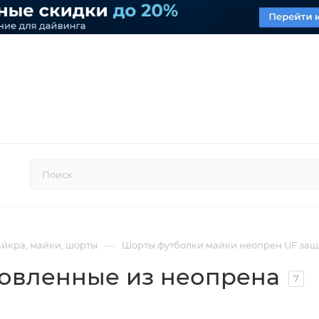
—
йкра, майки, шорты
Шорты футболки майки неопрен UF защи
товленные из неопрена
7