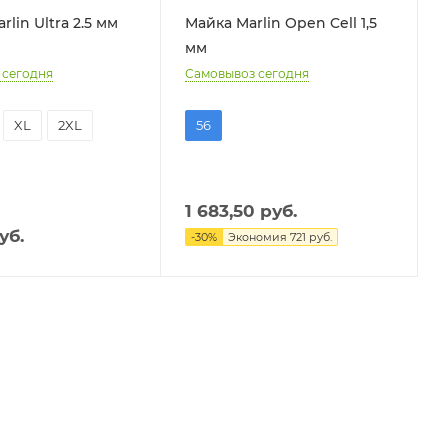
lin Ultra 2.5 мм
Майка Marlin Open Cell 1,5
мм
 сегодня
Самовывоз сегодня
XL
2XL
56
1 683,50
руб.
уб.
-
30
%
Экономия
721
руб.