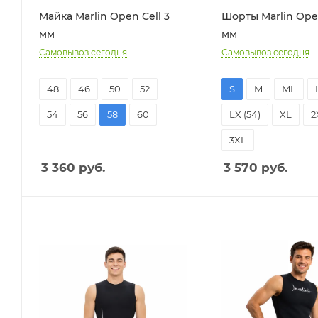
Майка Marlin Open Cell 3
Шорты Marlin Open
мм
мм
Самовывоз сегодня
Самовывоз сегодня
48
46
50
52
S
M
ML
54
56
58
60
LX (54)
XL
2
3XL
3 360
руб.
3 570
руб.