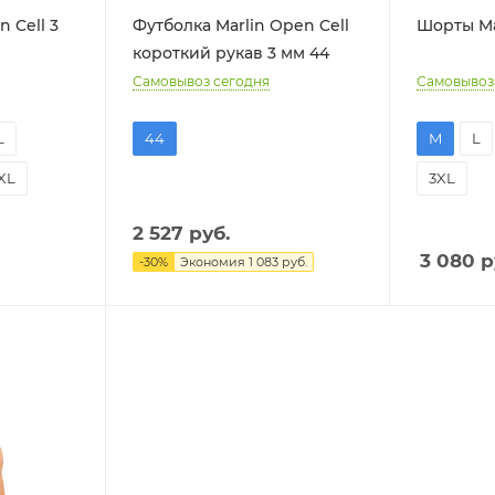
 Cell 3
Футболка Marlin Open Cell
Шорты Mar
короткий рукав 3 мм 44
Самовывоз сегодня
Самовывоз
L
44
M
L
XL
3XL
2 527
руб.
3 080
р
-
30
%
Экономия
1 083
руб.