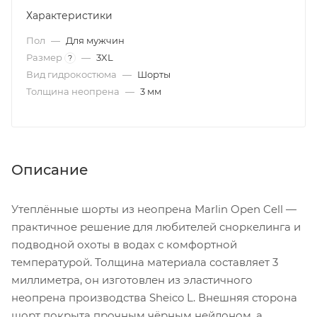
Характеристики
Пол
—
Для мужчин
Размер
—
3XL
?
Вид гидрокостюма
—
Шорты
Толщина неопрена
—
3 мм
Описание
Утеплённые шорты из неопрена Marlin Open Cell —
практичное решение для любителей сноркелинга и
подводной охоты в водах с комфортной
температурой. Толщина материала составляет 3
миллиметра, он изготовлен из эластичного
неопрена производства Sheico L. Внешняя сторона
шорт покрыта прочным чёрным нейлоном, а