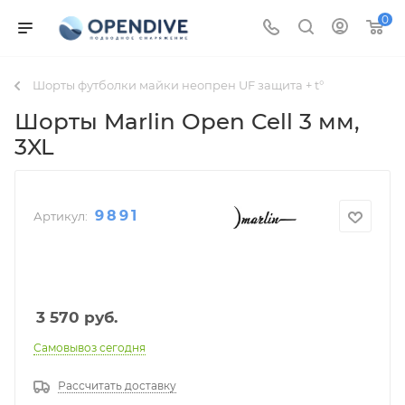
0
Шорты футболки майки неопрен UF защита + t°
Шорты Marlin Open Cell 3 мм
,
3XL
9891
Артикул:
3 570
руб.
Самовывоз сегодня
Рассчитать доставку