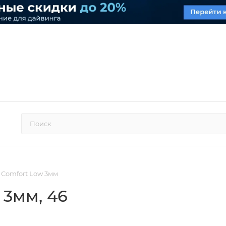
n Comfort Low 3мм
w 3мм
, 46