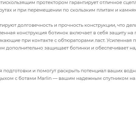
нтискользящим протектором гарантирует отличное сцеп
рутах и при перемещении по скользким плитам и камня
ируют долговечность и прочность конструкции, что дел
енная конструкция ботинок включает в себя защиту на 
кающие при контакте с обтюраторами ласт. Усиленная п
ом дополнительно защищает ботинки и обеспечивает н
ня подготовки и помогут раскрыть потенциал ваших вод
дыхом с ботами Marlin — вашим надежным спутником на