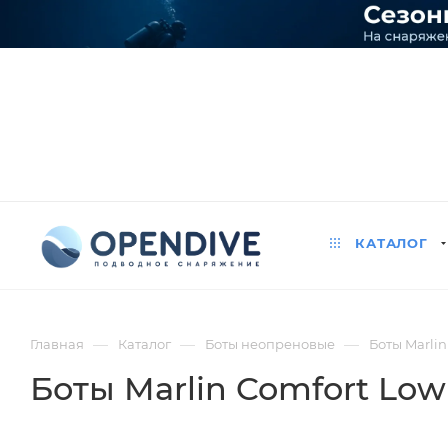
КАТАЛОГ
—
—
—
Главная
Каталог
Боты неопреновые
Боты Marli
Боты Marlin Comfort Lo