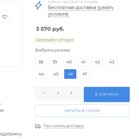
ТОВАР УЧАСТВУЕТ В АКЦИЯХ
Бесплатная доставка (узнать
условия)
3 570
руб.
Самовывоз сегодня
Выбрать размер
38
39
40
41
42
43
44
45
46
47
В КОРЗИНУ
,
ля
КУПИТЬ В 1 КЛИК
Рассчитать доставку
поддержку