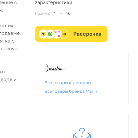
ление с
Характеристики
м.
Размер
—
46
?
ает их
подъеме,
ятка с
адежную
ных
 воде и
Все товары категории
Все товары бренда Marlin