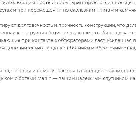
нтискользящим протектором гарантирует отличное сцеп
рутах и при перемещении по скользким плитам и камня
ируют долговечность и прочность конструкции, что дел
енная конструкция ботинок включает в себя защиту на 
кающие при контакте с обтюраторами ласт. Усиленная п
ом дополнительно защищает ботинки и обеспечивает н
ня подготовки и помогут раскрыть потенциал ваших вод
дыхом с ботами Marlin — вашим надежным спутником на