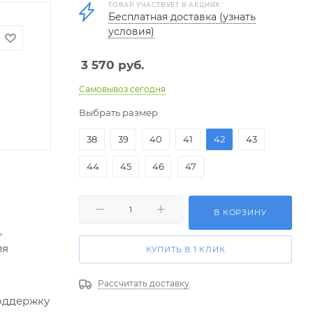
ТОВАР УЧАСТВУЕТ В АКЦИЯХ
Бесплатная доставка (узнать
условия)
3 570
руб.
Самовывоз сегодня
Выбрать размер
38
39
40
41
42
43
44
45
46
47
В КОРЗИНУ
,
ля
КУПИТЬ В 1 КЛИК
Рассчитать доставку
поддержку