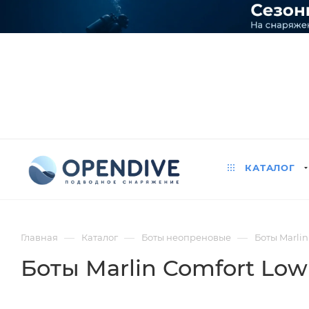
КАТАЛОГ
—
—
—
Главная
Каталог
Боты неопреновые
Боты Marli
Боты Marlin Comfort Lo