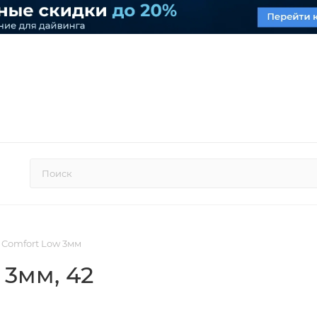
n Comfort Low 3мм
w 3мм
, 42