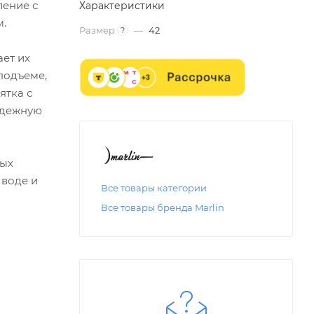
ление с
Характеристики
м.
Размер
—
42
?
ает их
подъеме,
ятка с
адежную
ных
 воде и
Все товары категории
Все товары бренда Marlin