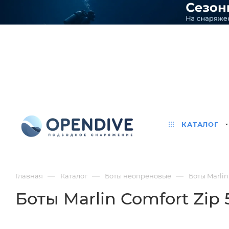
КАТАЛОГ
—
—
—
Главная
Каталог
Боты неопреновые
Боты Marlin
Боты Marlin Comfort Zip