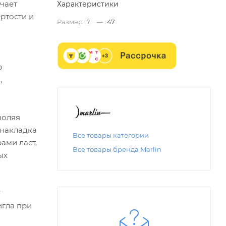
гчает
Характеристики
ртости и
Размер
—
47
?
о
,
воляя
 накладка
Все товары категории
ами ласт,
Все товары бренда Marlin
ых
т
игла при