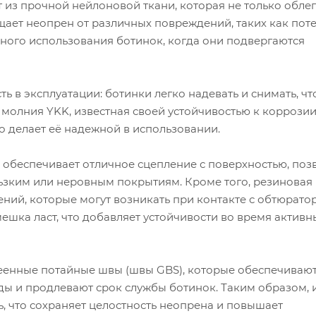
т из прочной нейлоновой ткани, которая не только обле
щает неопрен от различных повреждений, таких как поте
вного использования ботинок, когда они подвергаются
ь в эксплуатации: ботинки легко надевать и снимать, чт
молния YKK, известная своей устойчивостью к коррозии
о делает её надежной в использовании.
обеспечивает отличное сцепление с поверхностью, поз
ьзким или неровным покрытиям. Кроме того, резиновая
ний, которые могут возникать при контакте с обтюратор
ешка ласт, что добавляет устойчивости во время активн
еенные потайные швы (швы GBS), которые обеспечиваю
ы и продлевают срок службы ботинок. Таким образом, 
ь, что сохраняет целостность неопрена и повышает