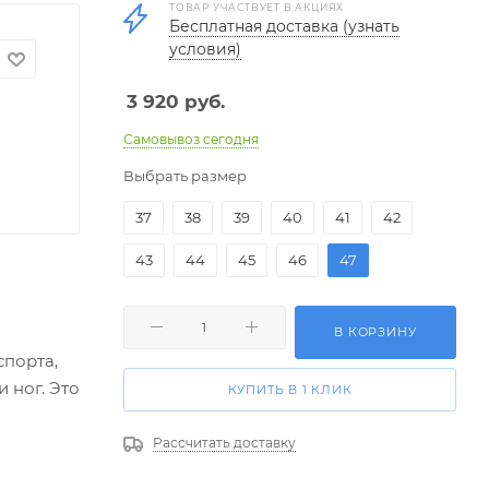
ТОВАР УЧАСТВУЕТ В АКЦИЯХ
Бесплатная доставка (узнать
условия)
3 920
руб.
Самовывоз сегодня
Выбрать размер
37
38
39
40
41
42
43
44
45
46
47
В КОРЗИНУ
спорта,
 ног. Это
КУПИТЬ В 1 КЛИК
Рассчитать доставку