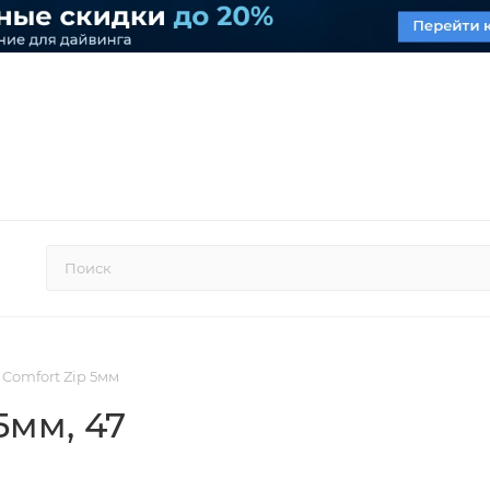
 Comfort Zip 5мм
 5мм
, 47