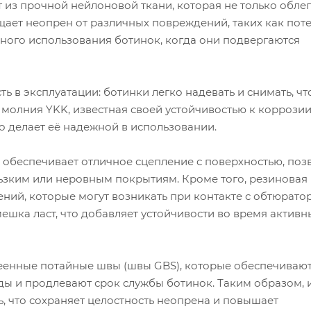
т из прочной нейлоновой ткани, которая не только обле
щает неопрен от различных повреждений, таких как поте
вного использования ботинок, когда они подвергаются
ь в эксплуатации: ботинки легко надевать и снимать, чт
молния YKK, известная своей устойчивостью к коррозии
о делает её надежной в использовании.
обеспечивает отличное сцепление с поверхностью, поз
ьзким или неровным покрытиям. Кроме того, резиновая
ний, которые могут возникать при контакте с обтюратор
ешка ласт, что добавляет устойчивости во время активн
еенные потайные швы (швы GBS), которые обеспечиваю
ы и продлевают срок службы ботинок. Таким образом, 
ь, что сохраняет целостность неопрена и повышает