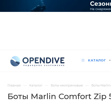
КАТАЛОГ
—
—
—
Главная
Каталог
Боты неопреновые
Боты Marlin
Боты Marlin Comfort Zip