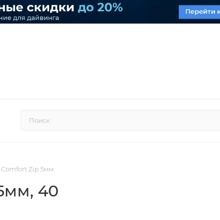
 Comfort Zip 5мм
 5мм
, 40