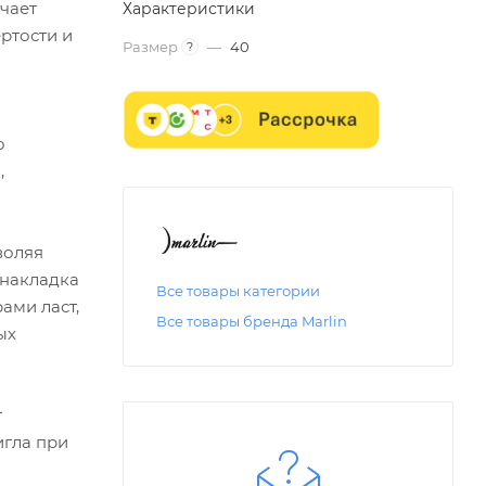
гчает
Характеристики
ртости и
Размер
—
40
?
о
,
воляя
 накладка
Все товары категории
ами ласт,
Все товары бренда Marlin
ых
т
игла при