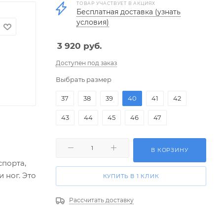
ТОВАР УЧАСТВУЕТ В АКЦИЯХ
Бесплатная доставка (узнать
условия)
3 920
руб.
Доступен под заказ
Выбрать размер
37
38
39
40
41
42
43
44
45
46
47
В КОРЗИНУ
спорта,
 ног. Это
КУПИТЬ В 1 КЛИК
Рассчитать доставку